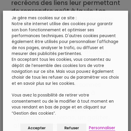
recréons des liens leur permettant
de reprendre goût à la vie. Les
équipes de bénévoles, présentes
Je gère mes cookies sur ce site :
Notre site internet utilise des cookies pour garantir
dans les 13 régions en France et
son bon fonctionnement et optimiser ses
réparties en 400 équipes d’action,
performances techniques. D'autres cookies peuvent
également être utilisés pour personnaliser l'affichage
chassent la solitude de nos aînés
de nos pages, analyser le trafic, ou diffuser et
au travers de plusieurs actions :
mesurer des publicités pertinentes.
En acceptant tous les cookies, vous consentez au
dépôt de l’ensemble des cookies lors de votre
Des visites à domicile ou en
navigation sur ce site. Mais vous pouvez également
hébergement collectif
choisir de tous les refuser ou de paramétrer vos choix
Des visites aux personnes
et en savoir plus sur les cookies.
malades ou en fin de vie à
Vous avez la possibilité de retirer votre
l’hôpital ou à domicile
consentement ou de le modifier à tout moment en
vous rendant en bas de page et en cliquant sur
Des activités collectives
“Gestion des cookies”.
(partager un repas, un goûter,
aller au cinéma…)
Accepter
Refuser
Personnaliser