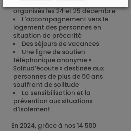
Les réveillons de Noël
organisés les 24 et 25 décembre
L’accompagnement vers le
logement des personnes en
situation de précarité
Des séjours de vacances
Une ligne de soutien
téléphonique anonyme «
Solitud’écoute » destinée aux
personnes de plus de 50 ans
souffrant de solitude
La sensibilisation et la
prévention aux situations
d’isolement
En 2024, grâce à nos
14 500