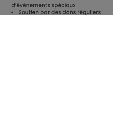
d’événements spéciaux.
Soutien par des dons réguliers
sous forme de prélèvement
automatique mensuel.
Wesser
Fondée en 1968, Wesser s’impose
comme un acteur majeur du
fundraising, présent au Royaume-
Uni, en Espagne, en Allemagne et
en Suisse.
En 2023, la société franchit une
nouvelle étape avec la création de
Wesser France, portée par la