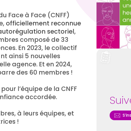
 du Face à Face (CNFF)
e,
officiellement reconnue
’autorégulation sectoriel
,
membres composé de 33
ces. En 2023, le collectif
nt ainsi 5 nouvelles
elle agence. Et en 2024,
 barre des 60 membres !
pour l’équipe de la CNFF
nfiance accordée.
Suiv
res, à leurs équipes, et
S’in
rices !