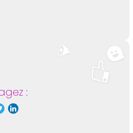
agez :