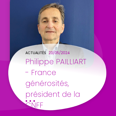
ACTUALITÉS
23/05/2024
Philippe PAILLIART
- France
générosités,
président de la
CNFF